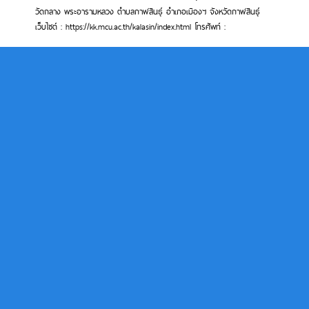
วัดกลาง พระอารามหลวง ตำบลกาฬสินธุ์ อำเภอเมืองฯ จังหวัดกาฬสินธุ์
เว็บไซต์ : https://kk.mcu.ac.th/kalasin/index.html โทรศัพท์ :